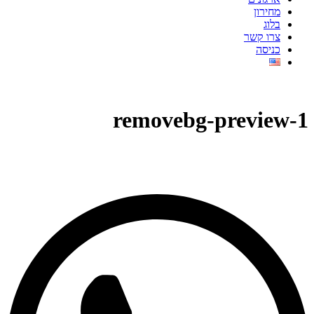
מחירון
בלוג
צרו קשר
כניסה
1-removebg-preview