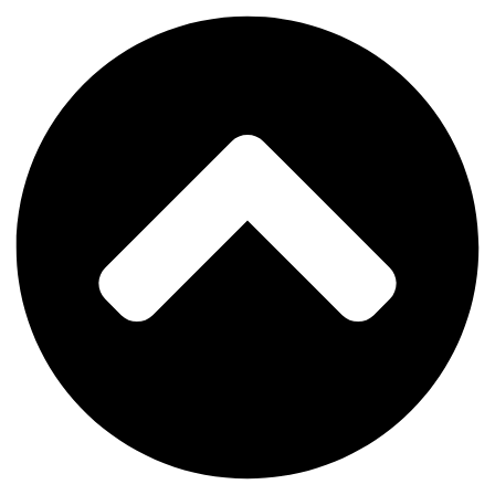
דלג
לתוכן