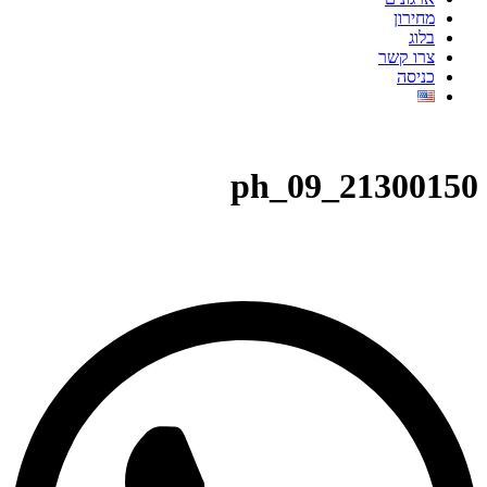
מחירון
בלוג
צרו קשר
כניסה
21300150_ph_09