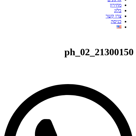
מחירון
בלוג
צרו קשר
כניסה
21300150_ph_02