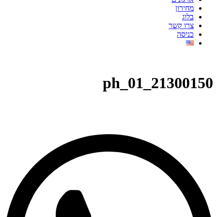
מחירון
בלוג
צרו קשר
כניסה
21300150_ph_01