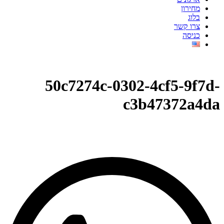
מחירון
בלוג
צרו קשר
כניסה
50c7274c-0302-4cf5-9f7d-
c3b47372a4da