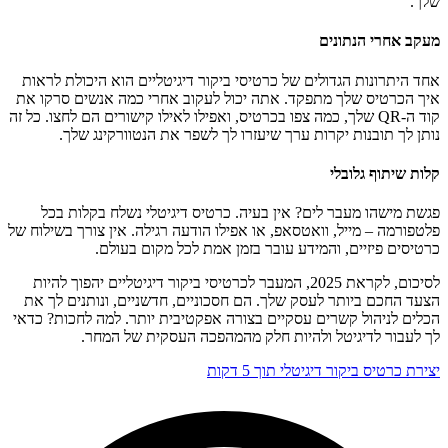
שלך.
מעקב אחרי הנתונים
אחד היתרונות הגדולים של כרטיסי ביקור דיגיטליים הוא היכולת לראות
איך הכרטיס שלך מתפקד. אתה יכול לעקוב אחרי כמה אנשים סרקו את
קוד ה-QR שלך, כמה צפו בכרטיס, ואפילו לאילו קישורים הם לחצו. כל זה
נותן לך תובנות יקרות ערך שיעזרו לך לשפר את הנטוורקינג שלך.
קלות שיתוף גלובלי
פגשת מישהו מעבר לים? אין בעיה. כרטיס דיגיטלי נשלח בקלות בכל
פלטפורמה – מייל, וואטסאפ, או אפילו הודעה רגילה. אין צורך בשילוח של
כרטיסים פיזיים, והמידע עובר בזמן אמת לכל מקום בעולם.
לסיכום, לקראת 2025, המעבר לכרטיסי ביקור דיגיטליים יהפוך להיות
הצעד החכם ביותר לעסק שלך. הם חסכוניים, חדשניים, ונותנים לך את
הכלים לניהול קשרים עסקיים בצורה אפקטיבית יותר. למה לחכות? כדאי
לך לעבור לדיגיטל ולהיות חלק מהמהפכה העסקית של המחר.
יצירת כרטיס ביקור דיגיטלי תוך 5 דקות