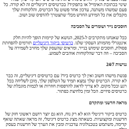
שינוי בכתובת האימייל או בתפקיד? בכרטיסים דיגיטליים זה לא קורה. כל
פעם שמשהו משתנה, עדכון אחד פשוט על הכרטיס, והלקוחות שלך
מקבלים את כל המידע החדש מבלי שתצטרך להדפיס שוב ושוב.
חוסכים נייר ושומרים על הסביבה
ככל שאנחנו מתקרבים ל-2025, הנושא של קיימות הופך להיות חלק
אינטגרלי מהמותג העסקי שלנו.
כרטיסי ביקור דיגיטליים
תורמים להפחתת
פסולת, חוסכים שימוש בנייר, ומראים שהעסק שלך מחויב לשמירה על
הסביבה – וזה דבר שהלקוחות אוהבים לשמוע.
נגישות 24/7
פגשת מישהו חשוב ואין לך כרטיס ביד? עם כרטיסים דיגיטליים, זה כבר
לא קורה. הכרטיס שלך נמצא תמיד על הטלפון שלך, מוכן לשליחה בכל
רגע ובכל מקום. לא צריך לדאוג להדפסות חוזרות או לכמות מוגבלת של
כרטיסים פיזיים. הכל זמין בלחיצת כפתור.
מראה חדשני ומתקדם
כרטיס ביקור דיגיטלי הוא לא רק נוח, הוא גם יוצר רושם ראשוני חזק של
חדשנות ומקצועיות. כשאתה מציג כרטיס דיגיטלי, זה מראה שאתה שואף
קדימה, משתמש בטכנולוגיה עדכנית ומבין את הערך של חדשנות בעסק