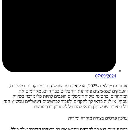
07/09/2024
אנחנו עדיין לא ב-2025, אבל אין ספק שהשנה הזו מתקרבת במהירות,
והעסקים שמאמצים פתרונות דיגיטליים כבר היום, מקדימים את
המתחרים. כרטיסי ביקור דיגיטליים הופכים להיות כלי מרכזי בשיווק
עסקי. אז למה כדאי לך להקדים ולעבור לכרטיסים דיגיטליים עכשיו? הנה
כל הסיבות שבשבילן כדאי להתחיל להתכונן כבר עכשיו.
עדכון פרטים בצורה מהירה ומידית
כמה פעמים יצא לך להדפיס מחדש את כל כרטיסי הביקור שלך בגלל